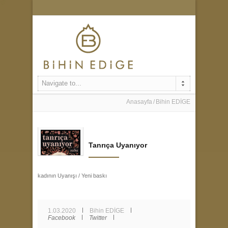
Navigate to...
Anasayfa
Bihin EDİGE
Tanrıça Uyanıyor
kadının Uyanışı / Yeni baskı
1.03.2020
Bihin EDİGE
Facebook
Twitter