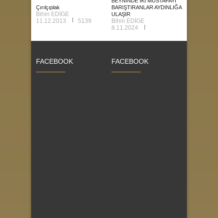
BEYNİNDE İKİ MUSTAFAYI
Çırılçıplak
BARIŞTIRANLAR AYDINLIĞA
Bihin EDİGE
ULAŞIR
11.12.2013
5139
Bihin EDİGE
8.11.2024
FACEBOOK
FACEBOOK