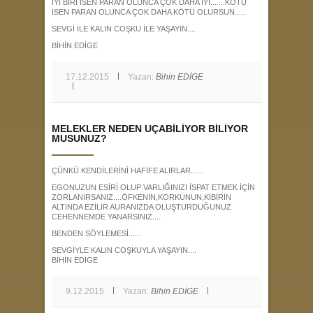
İYİ BİRİ İSEN PARAN OLUNCA ÇOK DAHA İYİ.......KÖTÜ
İSEN PARAN OLUNCA ÇOK DAHA KÖTÜ OLURSUN.....
SEVGİ İLE KALIN COŞKU İLE YAŞAYIN....
BİHİN EDİGE
17.12.2015
Yazan:
Bihin EDİGE
MELEKLER NEDEN UÇABİLİYOR BİLİYOR
MUSUNUZ?
ÇÜNKÜ KENDİLERİNİ HAFİFE ALIRLAR......
EGONUZUN ESİRİ OLUP VARLIĞINIZI İSPAT ETMEK İÇİN
ZORLANIRSANIZ....ÖFKENİN,KORKUNUN,KİBİRİN
ALTINDA EZİLİR AURANIZDA OLUŞTURDUĞUNUZ
CEHENNEMDE YANARSINIZ....
BENDEN SÖYLEMESİ......
SEVGİYLE KALIN COŞKUYLA YAŞAYIN....
BİHİN EDİGE
9.12.2015
Yazan:
Bihin EDİGE