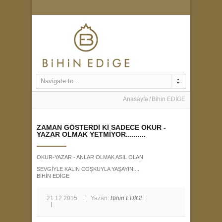
Navigate to...
Anasayfa
Bihin EDİGE
ZAMAN GÖSTERDİ Kİ SADECE OKUR -
YAZAR OLMAK YETMİYOR..........
OKUR-YAZAR - ANLAR OLMAK ASIL OLAN
SEVGİYLE KALIN COŞKUYLA YAŞAYIN....
BİHİN EDİGE
21.12.2015
Yazan:
Bihin EDİGE