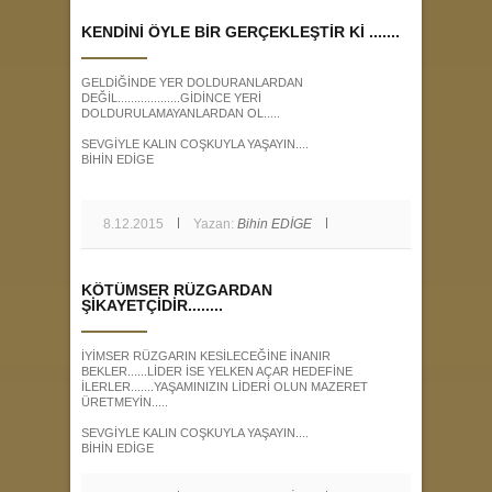
KENDİNİ ÖYLE BİR GERÇEKLEŞTİR Kİ .......
GELDİĞİNDE YER DOLDURANLARDAN
DEĞİL...................GİDİNCE YERİ
DOLDURULAMAYANLARDAN OL.....
SEVGİYLE KALIN COŞKUYLA YAŞAYIN....
BİHİN EDİGE
8.12.2015
Yazan:
Bihin EDİGE
KÖTÜMSER RÜZGARDAN
ŞİKAYETÇİDİR........
İYİMSER RÜZGARIN KESİLECEĞİNE İNANIR
BEKLER......LİDER İSE YELKEN AÇAR HEDEFİNE
İLERLER.......YAŞAMINIZIN LİDERİ OLUN MAZERET
ÜRETMEYİN.....
SEVGİYLE KALIN COŞKUYLA YAŞAYIN....
BİHİN EDİGE