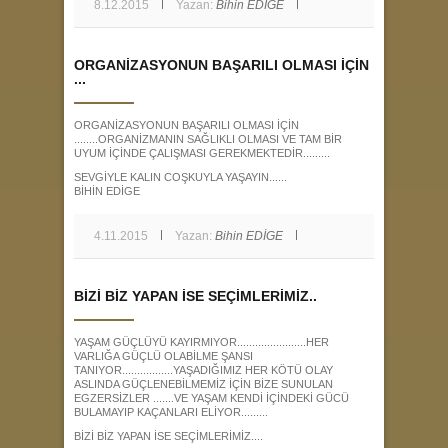
8.12.2015
Yazan:
Bihin EDİGE
ORGANİZASYONUN BAŞARILI OLMASI İÇİN
...
ORGANİZASYONUN BAŞARILI OLMASI İÇİN
........ORGANİZMANIN SAĞLIKLI OLMASI VE TAM BİR
UYUM İÇİNDE ÇALIŞMASI GEREKMEKTEDİR.........
SEVGİYLE KALIN COŞKUYLA YAŞAYIN......
BİHİN EDİGE
4.11.2015
Yazan:
Bihin EDİGE
BİZİ BİZ YAPAN İSE SEÇİMLERİMİZ..
YAŞAM GÜÇLÜYÜ KAYIRMIYOR.......................HER
VARLIĞA GÜÇLÜ OLABİLME ŞANSI
TANIYOR.................YAŞADIĞIMIZ HER KÖTÜ OLAY
ASLINDA GÜÇLENEBİLMEMİZ İÇİN BİZE SUNULAN
EGZERSİZLER .......VE YAŞAM KENDİ İÇİNDEKİ GÜCÜ
BULAMAYIP KAÇANLARI ELİYOR.........
BİZİ BİZ YAPAN İSE SEÇİMLERİMİZ....