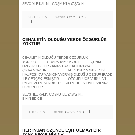
SEVGİYLE KALIN ...COŞKUYLA YAŞAYIN.
26.10.2015
Yazan:
Bihin EDİGE
CEHALETİN OLDUĞU YERDE ÖZGÜRLÜK
YOKTUR...
CEHALETİN OLDUĞU YERDE ÖZGÜRLÜK
YOKTUR............ORADA TABU VARDIR...........ÇÜNKÜ
ÖZGÜRLÜK HER ZAMAN HAKİKATİ ORTAYA
ÇIKARACAKTIR....................... ALLAH'IN İNSANI KENDİ
HALİFESİ YAPMASI ONA VERMİŞ OLDUĞU ÖZGÜR İRADE
İLE GERÇEKLEŞMİŞTİR..........ÖZGÜRLÜĞE VURULAN
DARBE ALLAH'A ŞİRKTİR......ALLAH İLE ALDATILANLARA
DUYURULUR.....
SEVGİ İLE KALIN COŞKU İLE YAŞAYIN.....
BİHİN EDİGE
1.10.2015
Yazan:
Bihin EDİGE
HER İNSAN ÖZÜNDE EŞİT OLMAYI BİR
YANA BIRAK BİRDİR...