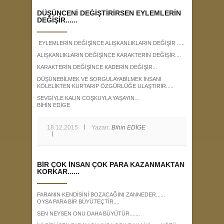
DÜŞÜNCENİ DEĞİŞTİRİRSEN EYLEMLERİN
DEĞİŞİR......
EYLEMLERİN DEĞİŞİNCE ALIŞKANLIKLARIN DEĞİŞİR .....
ALIŞKANLIKLARIN DEĞİŞİNCE KARAKTERİN DEĞİŞİR....
KARAKTERİN DEĞİŞİNCE KADERİN DEĞİŞİR...
DÜŞÜNEBİLMEK VE SORGULAYABİLMEK İNSANI
KÖLELİKTEN KURTARIP ÖZGÜRLÜĞE ULAŞTIRIR.....
SEVGİYLE KALIN COŞKUYLA YAŞAYIN...
BİHİN EDİGE
18.12.2015
Yazan:
Bihin EDİGE
BİR ÇOK İNSAN ÇOK PARA KAZANMAKTAN
KORKAR......
PARANIN KENDİSİNİ BOZACAĞINI ZANNEDER......
OYSA PARA BİR BÜYÜTEÇTİR....
SEN NEYSEN ONU DAHA BÜYÜTÜR.......