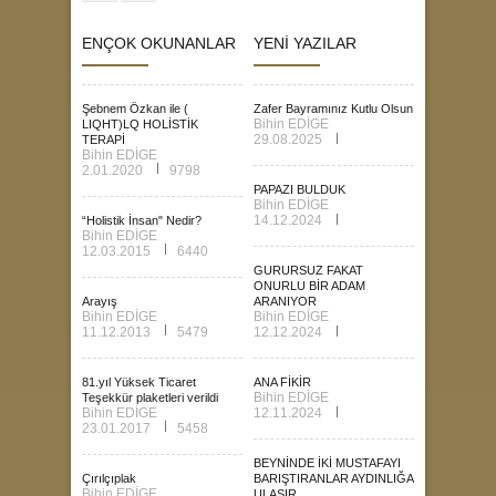
ENÇOK OKUNANLAR
YENİ YAZILAR
Şebnem Özkan ile (
Zafer Bayramınız Kutlu Olsun
Bihin EDİGE
LIQHT)LQ HOLİSTİK
29.08.2025
TERAPİ
Bihin EDİGE
2.01.2020
9798
PAPAZI BULDUK
Bihin EDİGE
14.12.2024
“Holistik İnsan" Nedir?
Bihin EDİGE
12.03.2015
6440
GURURSUZ FAKAT
ONURLU BİR ADAM
Arayış
ARANIYOR
Bihin EDİGE
Bihin EDİGE
11.12.2013
5479
12.12.2024
81.yıl Yüksek Ticaret
ANA FİKİR
Bihin EDİGE
Teşekkür plaketleri verildi
Bihin EDİGE
12.11.2024
23.01.2017
5458
BEYNİNDE İKİ MUSTAFAYI
Çırılçıplak
BARIŞTIRANLAR AYDINLIĞA
Bihin EDİGE
ULAŞIR