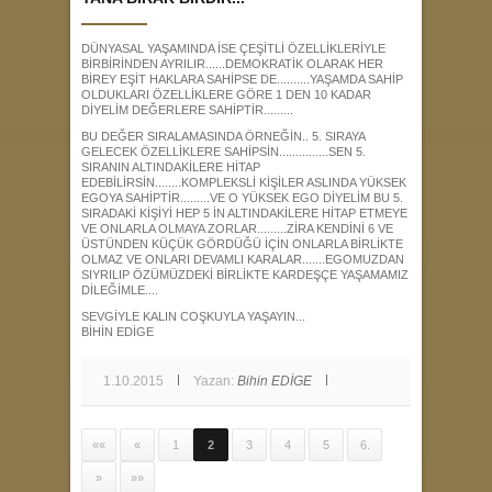
DÜNYASAL YAŞAMINDA İSE ÇEŞİTLİ ÖZELLİKLERİYLE
BİRBİRİNDEN AYRILIR......DEMOKRATİK OLARAK HER
BİREY EŞİT HAKLARA SAHİPSE DE..........YAŞAMDA SAHİP
OLDUKLARI ÖZELLİKLERE GÖRE 1 DEN 10 KADAR
DİYELİM DEĞERLERE SAHİPTİR.........
BU DEĞER SIRALAMASINDA ÖRNEĞİN.. 5. SIRAYA
GELECEK ÖZELLİKLERE SAHİPSİN...............SEN 5.
SIRANIN ALTINDAKİLERE HİTAP
EDEBİLİRSİN........KOMPLEKSLİ KİŞİLER ASLINDA YÜKSEK
EGOYA SAHİPTİR...
......VE O YÜKSEK EGO DİYELİM BU 5.
SIRADAKİ KİŞİYİ HEP 5 İN ALTINDAKİLERE HİTAP ETMEYE
VE ONLARLA OLMAYA ZORLAR.........
ZİRA KENDİNİ 6 VE
ÜSTÜNDEN KÜÇÜK GÖRDÜĞÜ İÇİN ONLARLA BİRLİKTE
OLMAZ VE ONLARI DEVAMLI KARALAR.......EGOMUZDAN
SIYRILIP ÖZÜMÜZDEKİ BİRLİKTE KARDEŞÇE YAŞAMAMIZ
DİLEĞİMLE....
SEVGİYLE KALIN COŞKUYLA YAŞAYIN...
BİHİN EDİGE
1.10.2015
Yazan:
Bihin EDİGE
««
«
1
2
3
4
5
6.
»
»»